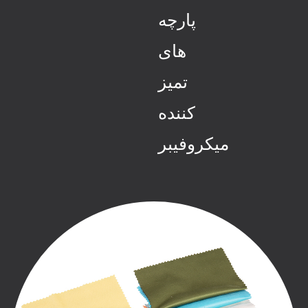
پارچه
های
تمیز
کننده
میکروفیبر