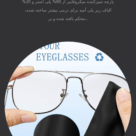
پارچه تمیزکننده میکروفایبر از 80% پلی استر و 20%
الیاف ریز پلی آمید برای نرمی بیشتر ساخته شده،
محکم بافته شده و بر...