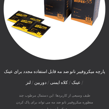
پارچه میکروفیبر نانو ضد مه قابل استفاده مجدد برای عینک
/ عینک / کلاه ایمنی / دوربین / لنز
طیف وسیعی از کاربردها: این دستمال مرطوب چند
منظوره میکروفیبر نانو ضد مه می تواند برای پاک کردن
عینک، آینه حمام، دو...