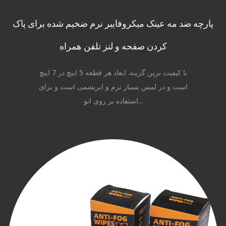
پارچه ضد مه عینک میکروفایبر نرم ضخیم شده برای پاک
کردن صفحه و لنز تلفن همراه
با کیفیت ترین گزینه. ابعاد هر قطعه 5 اینچ در 7 اینچ
است و در لمس بسیار نرم و ابریشمی است و برای
استفاده بر روی انو...