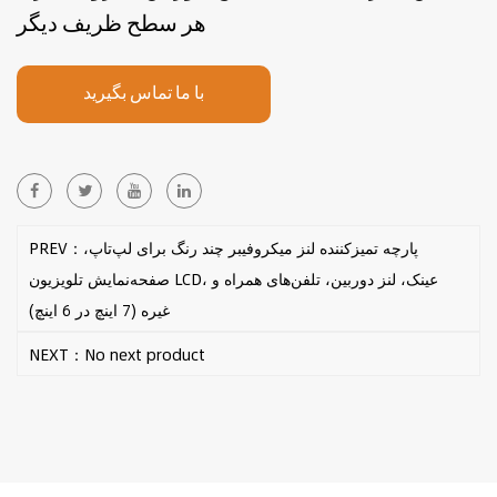
هر سطح ظریف دیگر
با ما تماس بگیرید
PREV：پارچه تمیزکننده لنز میکروفیبر چند رنگ برای لپ‌تاپ،
صفحه‌نمایش تلویزیون LCD، عینک، لنز دوربین، تلفن‌های همراه و
غیره (7 اینچ در 6 اینچ)
NEXT：No next product